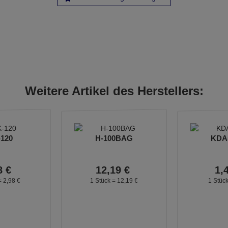
Weitere Artikel des Herstellers:
-120
H-100BAG
KDA5
8
€
12,
19
€
1,
=
2,
98
€
1 Stück =
12,
19
€
1 Stüc