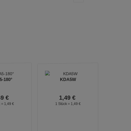
-180°
KDA5W
49
€
1,
49
€
k =
1,
49
€
1 Stück =
1,
49
€