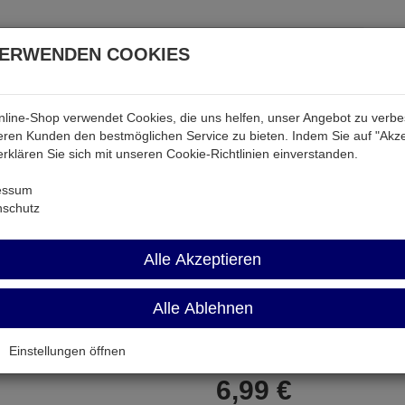
VERWENDEN COOKIES
line-Shop verwendet Cookies, die uns helfen, unser Angebot zu verb
atterien & Akkus
Audio & Video
Strom
Tab & Ph
ren Kunden den bestmöglichen Service zu bieten. Indem Sie auf "Akze
 erklären Sie sich mit unseren Cookie-Richtlinien einverstanden.
ideo
NTA-210
essum
nschutz
NTA-210
Alle Akzeptieren
Steckadapter XLR-Buchse auf 6
Alle Ablehnen
Artikel-Nummer:
600651;0
Einstellungen öffnen
6,
99
€