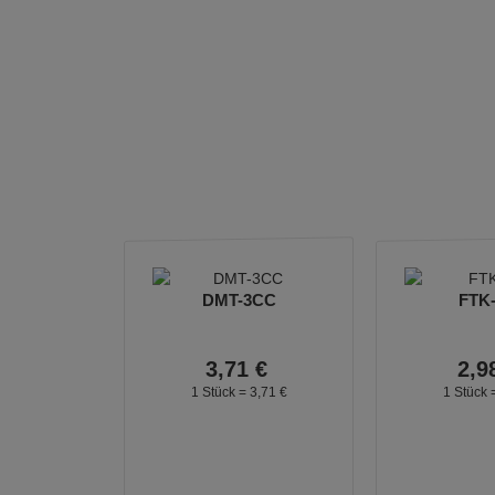
DMT-3CC
FTK
3,
71
€
2,
9
1 Stück =
3,
71
€
1 Stück 