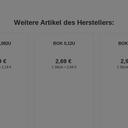
Weitere Artikel des Herstellers:
,082U
BOK 0,12U
BOK 
9
€
2,
69
€
2,
=
2,
19
€
1 Stück =
2,
69
€
1 Stüc