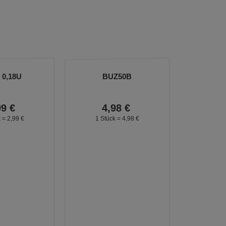
0,18U
BUZ50B
99
€
4,
98
€
k =
2,
99
€
1 Stück =
4,
98
€