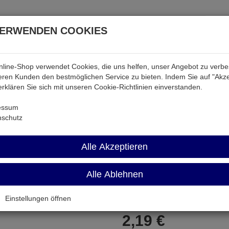
VERWENDEN COOKIES
line-Shop verwendet Cookies, die uns helfen, unser Angebot zu verb
atterien & Akkus
Audio & Video
Strom
Tab & Ph
ren Kunden den bestmöglichen Service zu bieten. Indem Sie auf "Akze
 erklären Sie sich mit unseren Cookie-Richtlinien einverstanden.
Kondensatoren
BOK 0,082U
essum
nschutz
BOK 0,082U
Alle Akzeptieren
Booster-Kondensator 82nF 1500
Alle Ablehnen
Artikel-Nummer:
569952;0
Einstellungen öffnen
2,
19
€