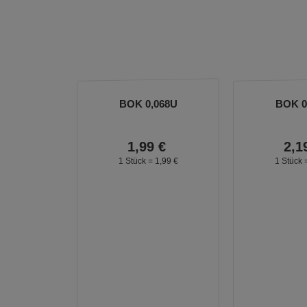
BOK 0,068U
BOK 0
1,
99
€
2,
1
1 Stück =
1,
99
€
1 Stück 