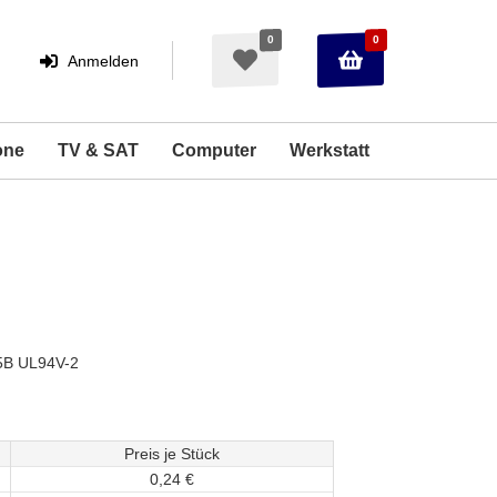
0
0
Warenkorb
Merkzettel
Anmelden
Anmelden
aufklappen
aufklappen
one
TV & SAT
Computer
Werkstatt
15B UL94V-2
Preis je Stück
0,
24
€