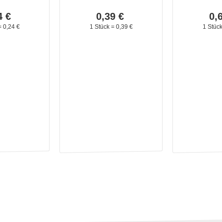
4
€
0,
39
€
0,
=
0,
24
€
1 Stück =
0,
39
€
1 Stüc