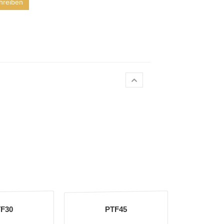
hreiben
F30
PTF45