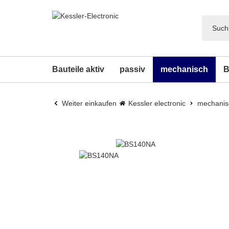
Bauteile aktiv
passiv
mechanisch
B
Weiter einkaufen
Kessler electronic
mechanis