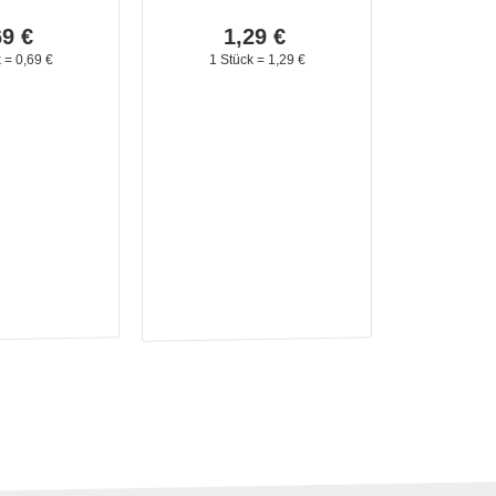
69
€
1,
29
€
k =
0,
69
€
1 Stück =
1,
29
€