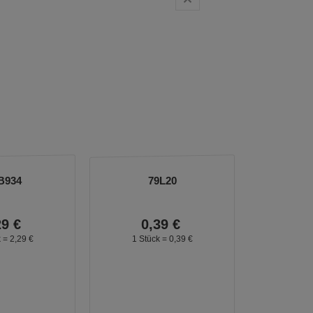
B934
79L20
29
€
0,
39
€
k =
2,
29
€
1 Stück =
0,
39
€