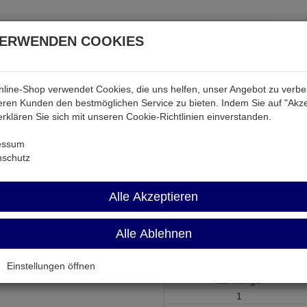
VERWENDEN COOKIES
line-Shop verwendet Cookies, die uns helfen, unser Angebot zu verb
atterien & Akkus
Audio & Video
Strom
Tab & Ph
ren Kunden den bestmöglichen Service zu bieten. Indem Sie auf "Akze
 erklären Sie sich mit unseren Cookie-Richtlinien einverstanden.
 & Akkus
2CR5P-BP1
essum
nschutz
2CR5P-BP1
Alle Akzeptieren
Lithium-Batterie 6,0Volt 1600
Alle Ablehnen
Artikel-Nummer:
672006;0
Einstellungen öffnen
ab Menge
1