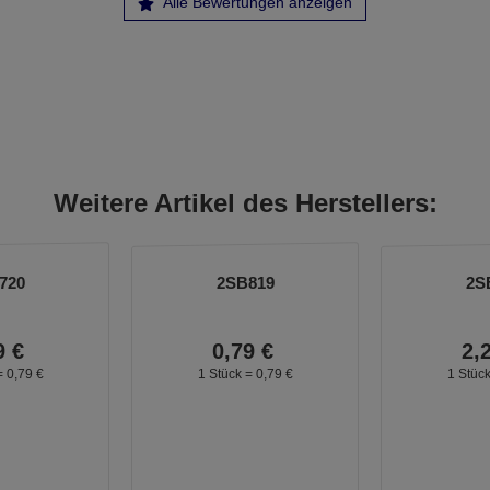
Alle Bewertungen anzeigen
Weitere Artikel des Herstellers:
720
2SB819
2S
9
€
0,
79
€
2,
=
0,
79
€
1 Stück =
0,
79
€
1 Stüc