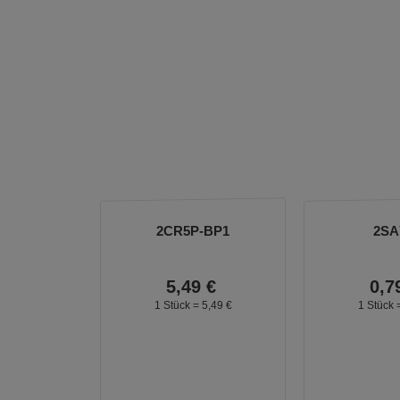
2CR5P-BP1
2SA
5,
49
€
0,
7
1 Stück =
5,
49
€
1 Stück 