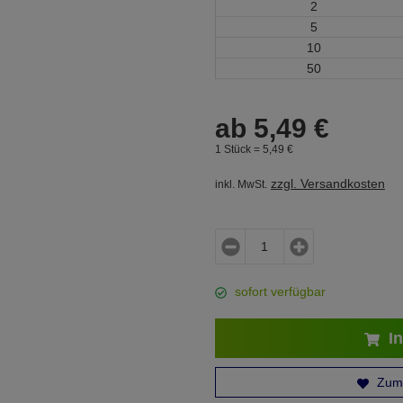
2
5
10
50
ab
5,
49
€
1 Stück =
5,
49
€
zzgl. Versandkosten
inkl. MwSt.
sofort verfügbar
In
Zum 