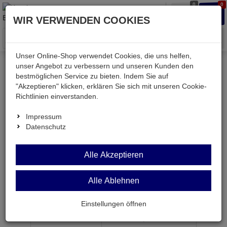
0
0
Waren
Merkzettel
Anmelden
Anmelden
WIR VERWENDEN COOKIES
aufklappen
aufkla
Menü
Unser Online-Shop verwendet Cookies, die uns helfen,
unser Angebot zu verbessern und unseren Kunden den
bestmöglichen Service zu bieten. Indem Sie auf
Weiter einkaufen
Kessler electronic
Batterien & Akkus
"Akzeptieren" klicken, erklären Sie sich mit unseren Cookie-
6LR61LL-BP1
Richtlinien einverstanden.
Impressum
Datenschutz
6LR61LL-BP1
Alle Akzeptieren
LongLife Alkaline-Batterie 9V E-Block
Alle Ablehnen
Artikel-Nummer:
671151;0
Einstellungen öffnen
ab Menge
Preis je Stück
1
1,
89
€