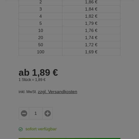
2
1,
86
€
3
1,
84
€
4
1,
82
€
5
1,
79
€
10
1,
76
€
20
1,
74
€
50
1,
72
€
100
1,
69
€
ab
1,
89
€
1 Stück =
1,
89
€
zzgl. Versandkosten
inkl. MwSt.
sofort verfügbar