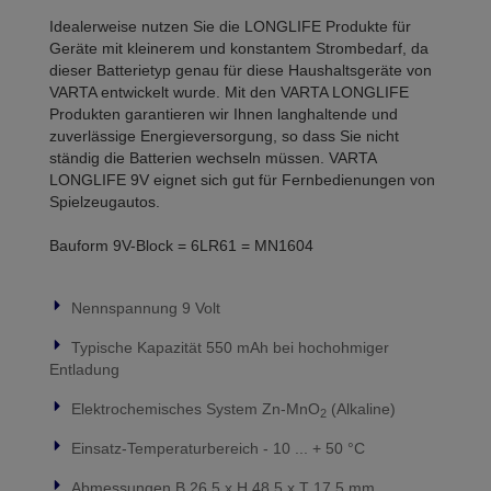
Idealerweise nutzen Sie die LONGLIFE Produkte für
Geräte mit kleinerem und konstantem Strombedarf, da
dieser Batterietyp genau für diese Haushaltsgeräte von
VARTA entwickelt wurde. Mit den VARTA LONGLIFE
Produkten garantieren wir Ihnen langhaltende und
zuverlässige Energieversorgung, so dass Sie nicht
ständig die Batterien wechseln müssen. VARTA
LONGLIFE 9V eignet sich gut für Fernbedienungen von
Spielzeugautos.
Bauform 9V-Block = 6LR61 = MN1604
Nennspannung 9 Volt
Typische Kapazität 550 mAh bei hochohmiger
Entladung
Elektrochemisches System Zn-MnO
(Alkaline)
2
Einsatz-Temperaturbereich - 10 ... + 50 °C
Abmessungen B 26,5 x H 48,5 x T 17,5 mm