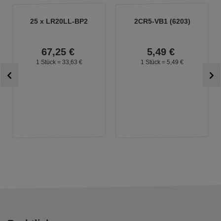
25 x LR20LL-BP2
2CR5-VB1 (6203)
67,
25
€
5,
49
€
1 Stück =
33,
63
€
1 Stück =
5,
49
€