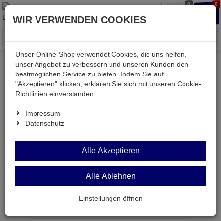
0
0
Waren
Merkzettel
Anmelden
Anmelden
WIR VERWENDEN COOKIES
aufklappen
aufkla
Menü
Unser Online-Shop verwendet Cookies, die uns helfen,
unser Angebot zu verbessern und unseren Kunden den
bestmöglichen Service zu bieten. Indem Sie auf
Weiter einkaufen
Kessler electronic
Batterien & Akkus
"Akzeptieren" klicken, erklären Sie sich mit unseren Cookie-
CR2025-VB5
Richtlinien einverstanden.
Impressum
Datenschutz
CR2025-VB5
Alle Akzeptieren
Lithium-Batterie 3,0Volt 170mAh ø20,0x2,5mm
Alle Ablehnen
Artikel-Nummer:
673219;0
Einstellungen öffnen
ab Menge
Preis je Stück
1
2,
99
€