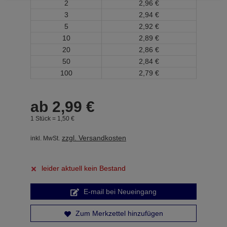
2
2,
96
€
3
2,
94
€
5
2,
92
€
10
2,
89
€
20
2,
86
€
50
2,
84
€
100
2,
79
€
ab
2,
99
€
1 Stück =
1,
50
€
zzgl. Versandkosten
inkl. MwSt.
leider aktuell kein Bestand
E-mail bei Neueingang
Zum Merkzettel hinzufügen