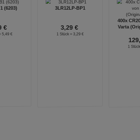
 (6203)
3LR12LP-BP1
400x CR20
9
€
3,
29
€
Varta (Ori
=
5,
49
€
1 Stück =
3,
29
€
129
1 Stüc