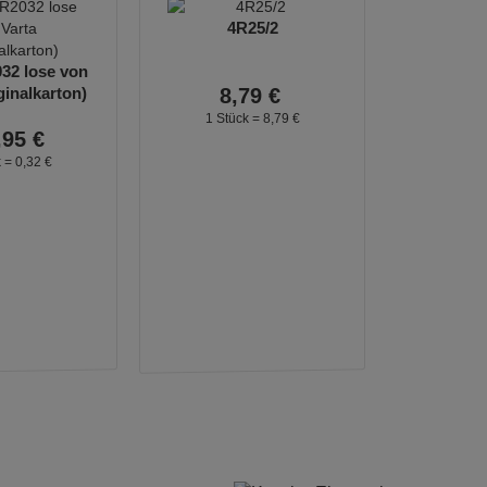
4R25/2
32 lose von
ginalkarton)
8,
79
€
1 Stück =
8,
79
€
,
95
€
k =
0,
32
€