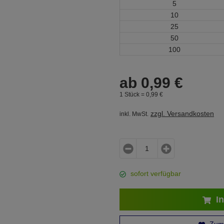
5
10
25
50
100
ab
0,
99
€
1 Stück =
0,
99
€
zzgl. Versandkosten
inkl. MwSt.
sofort verfügbar
In