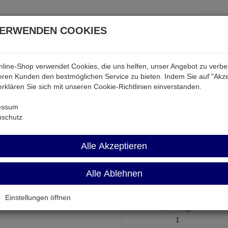
VERWENDEN COOKIES
line-Shop verwendet Cookies, die uns helfen, unser Angebot zu verb
atterien & Akkus
Audio & Video
Strom
Tab & Ph
ren Kunden den bestmöglichen Service zu bieten. Indem Sie auf "Akze
 erklären Sie sich mit unseren Cookie-Richtlinien einverstanden.
 & Akkus
CR2032PCB
essum
nschutz
CR2032PCB
Alle Akzeptieren
Lithium-Batterie 3,0Volt 220mAh 
Alle Ablehnen
Artikel-Nummer:
673509;0
Einstellungen öffnen
ab Menge
1