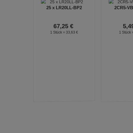
25 x LR20LL-BP2
2CR5-VB1
67,
25
€
5,
4
1 Stück =
33,
63
€
1 Stück 