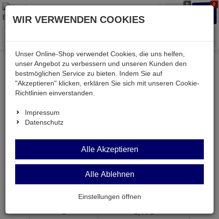
0
0
Waren
Merkzettel
Anmelden
Anmelden
WIR VERWENDEN COOKIES
aufklappen
aufkla
Menü
Unser Online-Shop verwendet Cookies, die uns helfen,
unser Angebot zu verbessern und unseren Kunden den
bestmöglichen Service zu bieten. Indem Sie auf
Weiter einkaufen
Kessler electronic
CR2450-CB5
"Akzeptieren" klicken, erklären Sie sich mit unseren Cookie-
Richtlinien einverstanden.
Impressum
Datenschutz
CR2450-CB5
Alle Akzeptieren
Lithium-Batterie 3 Volt 550mAh ø24,5x5,0mm
Artikel-Nummer:
673367;0
Alle Ablehnen
ab Menge
Preis je Stück
Einstellungen öffnen
1
3,
49
€
5
3,
44
€