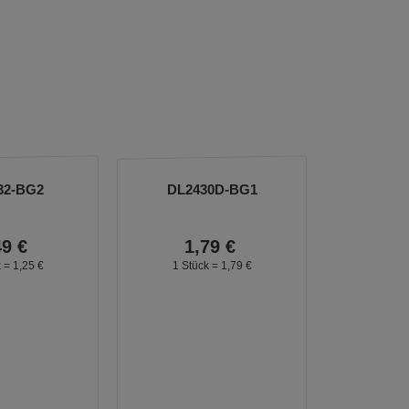
32-BG2
DL2430D-BG1
49
€
1,
79
€
k =
1,
25
€
1 Stück =
1,
79
€