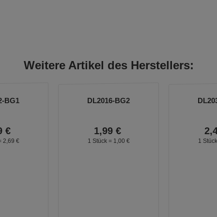
Weitere Artikel des Herstellers:
2-BG1
DL2016-BG2
DL20
9
€
1,
99
€
2,
=
2,
69
€
1 Stück =
1,
00
€
1 Stüc