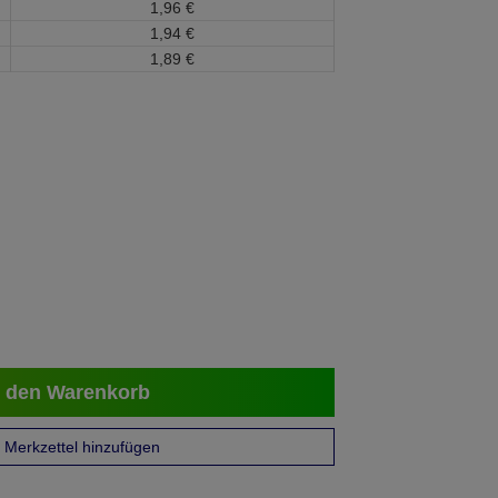
1,
96
€
1,
94
€
1,
89
€
 den Warenkorb
Merkzettel hinzufügen