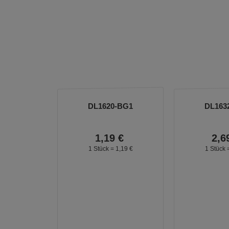
DL1620-BG1
DL163
1,
19
€
2,
6
1 Stück =
1,
19
€
1 Stück 