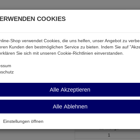
VERWENDEN COOKIES
line-Shop verwendet Cookies, die uns helfen, unser Angebot zu verb
atterien & Akkus
Audio & Video
Strom
Tab & Ph
ren Kunden den bestmöglichen Service zu bieten. Indem Sie auf "Akze
 erklären Sie sich mit unseren Cookie-Richtlinien einverstanden.
 & Akkus
DL2016-BG2
essum
nschutz
DL2016-BG2
Alle Akzeptieren
Lithium-Knopfzelle 3V 90mAh ø
Alle Ablehnen
Artikel-Nummer:
673289;0
Einstellungen öffnen
ab Menge
1