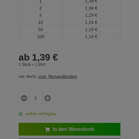
1
1,
39
€
2
1,
34
€
5
1,
29
€
10
1,
24
€
50
1,
19
€
100
1,
14
€
ab
1,
39
€
1 Stück =
1,
39
€
zzgl. Versandkosten
inkl. MwSt.
sofort verfügbar
In den Warenkorb