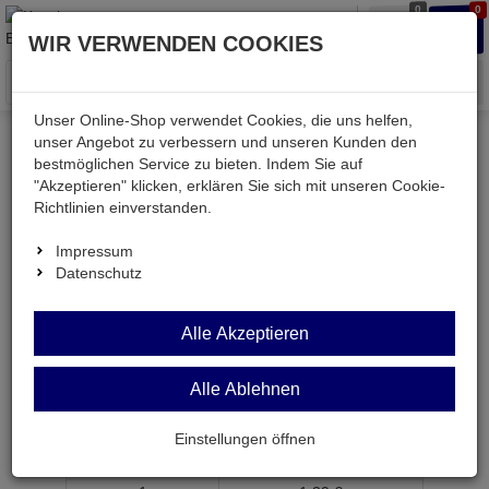
0
0
Waren
Merkzettel
Anmelden
Anmelden
WIR VERWENDEN COOKIES
aufklappen
aufkla
Menü
Unser Online-Shop verwendet Cookies, die uns helfen,
unser Angebot zu verbessern und unseren Kunden den
bestmöglichen Service zu bieten. Indem Sie auf
Weiter einkaufen
Kessler electronic
Batterien & Akkus
"Akzeptieren" klicken, erklären Sie sich mit unseren Cookie-
V321
Richtlinien einverstanden.
Impressum
Datenschutz
V321
Alle Akzeptieren
Knopfzelle 1,55V 14,5mAh ø6,8x1,65mm
=SR616SW
Alle Ablehnen
Artikel-Nummer:
672606;0
Einstellungen öffnen
ab Menge
Preis je Stück