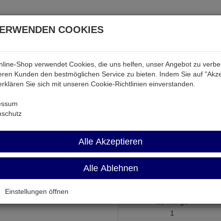
VERWENDEN COOKIES
line-Shop verwendet Cookies, die uns helfen, unser Angebot zu verb
atterien & Akkus
Audio & Video
Strom
Tab & Ph
ren Kunden den bestmöglichen Service zu bieten. Indem Sie auf "Akze
 erklären Sie sich mit unseren Cookie-Richtlinien einverstanden.
 & Akkus
V364
essum
nschutz
V364
Alle Akzeptieren
Knopfzelle 1,55V 17mAh ø6,8
Alle Ablehnen
Artikel-Nummer:
672617;0
Einstellungen öffnen
ab Menge
1