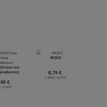
4R25/2
32 lose von
ginalkarton)
8,
79
€
1 Stück =
8,
79
€
,
95
€
k =
0,
32
€