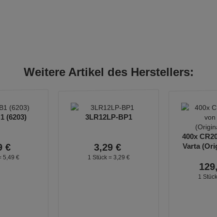
Weitere Artikel des Herstellers:
 (6203)
3LR12LP-BP1
400x CR20
9
€
3,
29
€
Varta (Ori
=
5,
49
€
1 Stück =
3,
29
€
129
1 Stüc