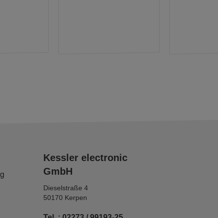
Kessler electronic
GmbH
ng
Dieselstraße 4
50170 Kerpen
Tel. : 02273 / 99193-25