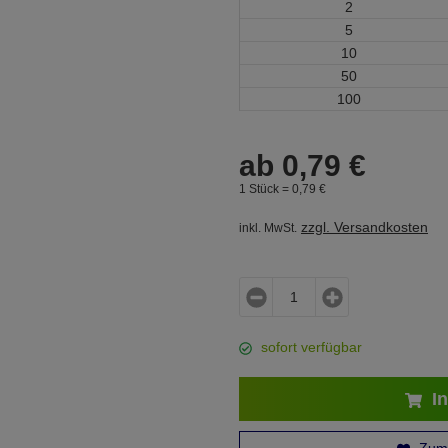
2
5
10
50
100
ab
0,
79
€
1 Stück =
0,
79
€
zzgl. Versandkosten
inkl. MwSt.
sofort verfügbar
In