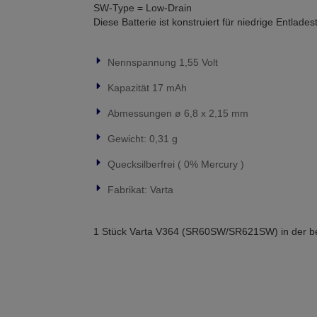
SW-Type = Low-Drain
Diese Batterie ist konstruiert für niedrige Entl
Nennspannung 1,55 Volt
Kapazität 17 mAh
Abmessungen ø 6,8 x 2,15 mm
Gewicht: 0,31 g
Quecksilberfrei ( 0% Mercury )
Fabrikat: Varta
1 Stück Varta V364 (SR60SW/SR621SW) in der bew