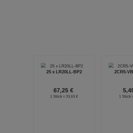
25 x LR20LL-BP2
2CR5-VB1
67,
25
€
5,
4
1 Stück =
33,
63
€
1 Stück 