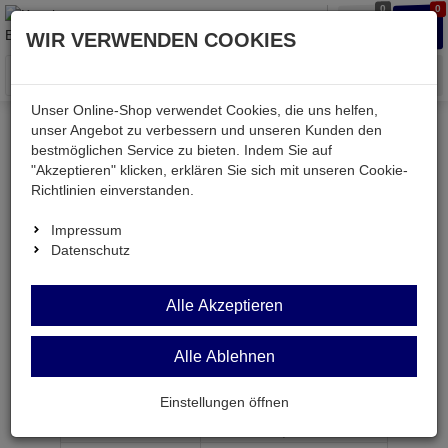
0
0
Waren
Merkzettel
Anmelden
Anmelden
WIR VERWENDEN COOKIES
aufklappen
aufkla
Menü
Unser Online-Shop verwendet Cookies, die uns helfen,
unser Angebot zu verbessern und unseren Kunden den
bestmöglichen Service zu bieten. Indem Sie auf
Weiter einkaufen
Kessler electronic
Bauteile aktiv
"Akzeptieren" klicken, erklären Sie sich mit unseren Cookie-
1N5372B
Richtlinien einverstanden.
Impressum
Datenschutz
1N5372B
Alle Akzeptieren
Zenerdiode 62 Volt 5Watt Gehäuse 17-02
Alle Ablehnen
Artikel-Nummer:
511632;0
Einstellungen öffnen
ab Menge
Preis je Stück
1
0,
39
€