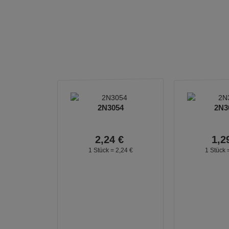
2N3054
2N3
2,
24
€
1,
2
1 Stück =
2,
24
€
1 Stück 