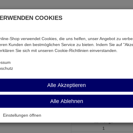
VERWENDEN COOKIES
line-Shop verwendet Cookies, die uns helfen, unser Angebot zu verb
atterien & Akkus
Audio & Video
Strom
Tab & Ph
ren Kunden den bestmöglichen Service zu bieten. Indem Sie auf "Akze
 erklären Sie sich mit unseren Cookie-Richtlinien einverstanden.
ktiv
2N5886
essum
nschutz
2N5886
Alle Akzeptieren
Transistor npn 80V 25A 200W T
Alle Ablehnen
Artikel-Nummer:
500104;0
Einstellungen öffnen
ab Menge
1