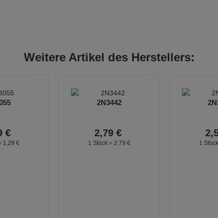
Weitere Artikel des Herstellers:
055
2N3442
2N
9
€
2,
79
€
2,
=
1,
29
€
1 Stück =
2,
79
€
1 Stüc