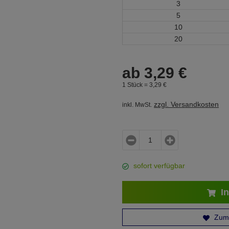
3
5
10
20
ab
3,
29
€
1 Stück =
3,
29
€
zzgl. Versandkosten
inkl. MwSt.
sofort verfügbar
In
Zum 