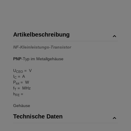
Artikelbeschreibung
NF-Kleinleistungs-Transistor
PNP
-Typ im Metallgehäuse
U
= V
CEO
I
= A
C
P
= W
tot
f
= MHz
T
h
=
FE
Gehäuse
Technische Daten