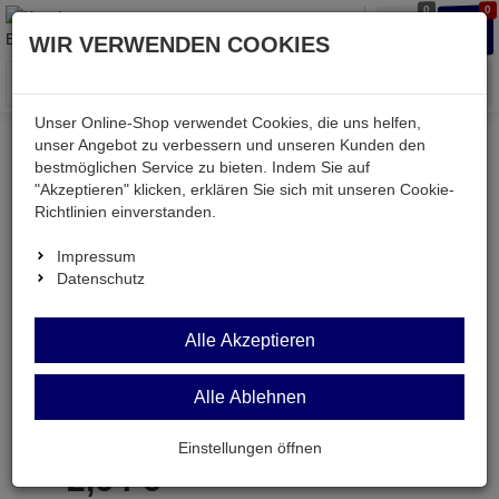
0
0
Waren
Merkzettel
Anmelden
Anmelden
WIR VERWENDEN COOKIES
aufklappen
aufkla
Menü
Unser Online-Shop verwendet Cookies, die uns helfen,
unser Angebot zu verbessern und unseren Kunden den
bestmöglichen Service zu bieten. Indem Sie auf
Weiter einkaufen
Kessler electronic
Bauteile aktiv
"Akzeptieren" klicken, erklären Sie sich mit unseren Cookie-
2SB1150
Richtlinien einverstanden.
Impressum
Datenschutz
2SB1150
Alle Akzeptieren
Transistor pnp 60V 3,0A 1,3W TO126
Alle Ablehnen
Artikel-Nummer:
504749;0
Einstellungen öffnen
2,
64
€