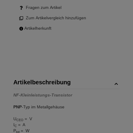
Fragen zum Artikel
Zum Artikelvergleich hinzufügen
Artikelherkunft
Artikelbeschreibung
NF-Kleinleistungs-Transistor
PNP
-Typ im Metallgehäuse
U
= V
CEO
I
= A
C
P
= W
tot