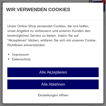
0
0
Waren
Merkzettel
Anmelden
Anmelden
WIR VERWENDEN COOKIES
aufklappen
aufkla
Menü
Unser Online-Shop verwendet Cookies, die uns helfen,
unser Angebot zu verbessern und unseren Kunden den
bestmöglichen Service zu bieten. Indem Sie auf
Weiter einkaufen
Kessler electronic
Bauteile aktiv
"Akzeptieren" klicken, erklären Sie sich mit unseren Cookie-
2SC2334
Richtlinien einverstanden.
Impressum
Datenschutz
2SC2334
Alle Akzeptieren
Transistor npn 100V 7,0A 40W TO220
Alle Ablehnen
Artikel-Nummer:
505462;0
Einstellungen öffnen
ab Menge
Preis je Stück
1
0,
99
€