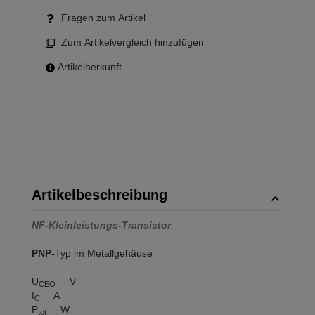
Fragen zum Artikel
Zum Artikelvergleich hinzufügen
Artikelherkunft
Artikelbeschreibung
NF-Kleinleistungs-Transistor
PNP
-Typ im Metallgehäuse
U
= V
CEO
I
= A
C
P
= W
tot