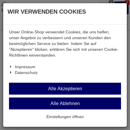
0
0
Waren
Merkzettel
Anmelden
Anmelden
WIR VERWENDEN COOKIES
aufklappen
aufkla
Menü
Unser Online-Shop verwendet Cookies, die uns helfen,
unser Angebot zu verbessern und unseren Kunden den
bestmöglichen Service zu bieten. Indem Sie auf
Weiter einkaufen
Kessler electronic
Bauteile aktiv
"Akzeptieren" klicken, erklären Sie sich mit unseren Cookie-
2SC3973B
Richtlinien einverstanden.
Impressum
Datenschutz
2SC3973B
Alle Akzeptieren
Transistor npn 500V 7,0A 45W TO-220Fa
Alle Ablehnen
Artikel-Nummer:
505887;0
Einstellungen öffnen
ab Menge
Preis je Stück
1
1,
99
€