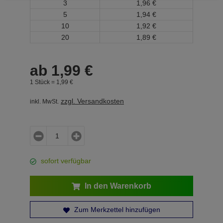
3
1,
96
€
5
1,
94
€
10
1,
92
€
20
1,
89
€
ab
1,
99
€
1 Stück =
1,
99
€
zzgl. Versandkosten
inkl. MwSt.
sofort verfügbar
In den Warenkorb
Zum Merkzettel hinzufügen