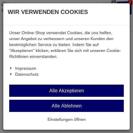
0
0
Waren
Merkzettel
Anmelden
Anmelden
WIR VERWENDEN COOKIES
aufklappen
aufkla
Menü
Unser Online-Shop verwendet Cookies, die uns helfen,
unser Angebot zu verbessern und unseren Kunden den
bestmöglichen Service zu bieten. Indem Sie auf
Weiter einkaufen
Kessler electronic
Bauteile aktiv
"Akzeptieren" klicken, erklären Sie sich mit unseren Cookie-
2SC4769
Richtlinien einverstanden.
Impressum
Datenschutz
2SC4769
Alle Akzeptieren
Transistor npn 800V 7A 60W TO3PML
Alle Ablehnen
Artikel-Nummer:
505965;0
Einstellungen öffnen
ab Menge
Preis je Stück
1
2,
79
€