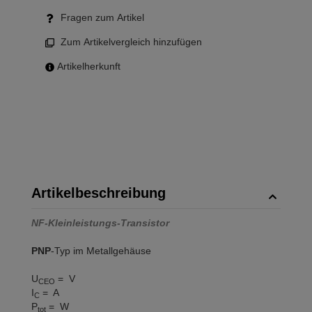
Fragen zum Artikel
Zum Artikelvergleich hinzufügen
Artikelherkunft
Artikelbeschreibung
NF-Kleinleistungs-Transistor
PNP
-Typ im Metallgehäuse
U
= V
CEO
I
= A
C
P
= W
tot