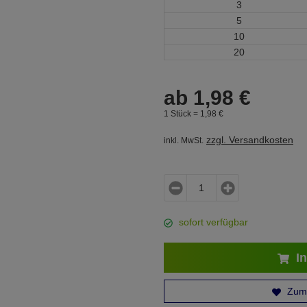
3
5
10
20
ab
1,
98
€
1 Stück =
1,
98
€
zzgl. Versandkosten
inkl. MwSt.
sofort verfügbar
In
Zum 