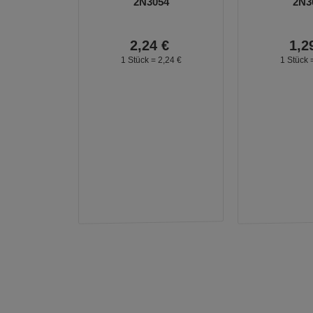
2N3054
2N3
2,
24
€
1,
2
1 Stück =
2,
24
€
1 Stück 