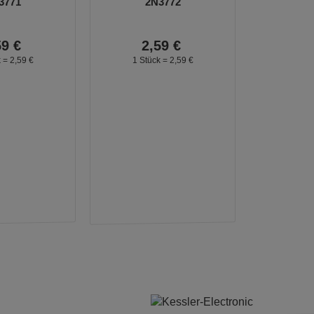
3771
2N3772
59
€
2,
59
€
k =
2,
59
€
1 Stück =
2,
59
€