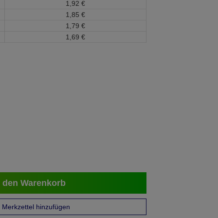
1,
92
€
1,
85
€
1,
79
€
1,
69
€
 den Warenkorb
Merkzettel hinzufügen