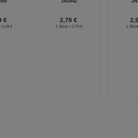
055
2N3442
2N
9
€
2,
79
€
2,
=
1,
29
€
1 Stück =
2,
79
€
1 Stüc