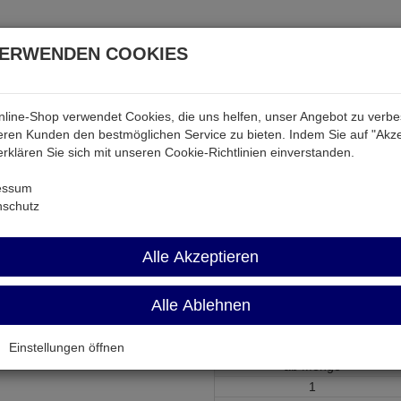
VERWENDEN COOKIES
line-Shop verwendet Cookies, die uns helfen, unser Angebot zu verb
atterien & Akkus
Audio & Video
Strom
Tab & Ph
ren Kunden den bestmöglichen Service zu bieten. Indem Sie auf "Akze
 erklären Sie sich mit unseren Cookie-Richtlinien einverstanden.
ktiv
2SD1162
essum
nschutz
2SD1162
Alle Akzeptieren
Transistor npn 280V 5,0A 40W 
Alle Ablehnen
Artikel-Nummer:
507343;0
Einstellungen öffnen
ab Menge
1