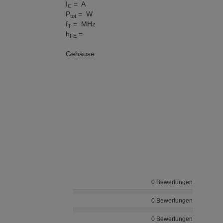
I
= A
C
P
= W
tot
f
= MHz
T
h
=
FE
Gehäuse
0 Bewertungen
0 Bewertungen
0 Bewertungen