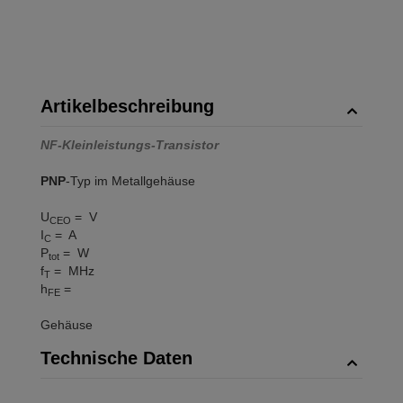
Artikelbeschreibung
NF-Kleinleistungs-Transistor
PNP
-Typ im Metallgehäuse
U
= V
CEO
I
= A
C
P
= W
tot
f
= MHz
T
h
=
FE
Gehäuse
Technische Daten