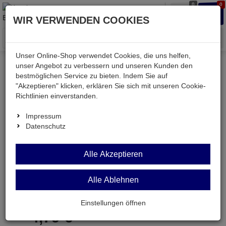
0
0
Waren
Merkzettel
Anmelden
Anmelden
WIR VERWENDEN COOKIES
aufklappen
aufkla
Menü
Unser Online-Shop verwendet Cookies, die uns helfen,
unser Angebot zu verbessern und unseren Kunden den
bestmöglichen Service zu bieten. Indem Sie auf
Weiter einkaufen
Kessler electronic
Bauteile aktiv
"Akzeptieren" klicken, erklären Sie sich mit unseren Cookie-
2SD898
Richtlinien einverstanden.
Impressum
Datenschutz
2SD898
Alle Akzeptieren
Japan-Transistor npn 1500V 3A 50W TO3
Alle Ablehnen
Artikel-Nummer:
507163;0
Einstellungen öffnen
4,
79
€