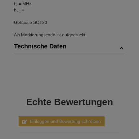
f
= MHz
T
h
=
FE
Gehäuse SOT23
Als Markierungscode ist aufgedruckt:
Technische Daten
Echte
Bewertungen
Einloggen und Bewertung schreiben