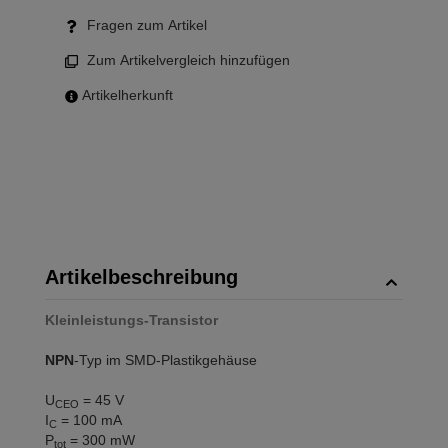
Fragen zum Artikel
Zum Artikelvergleich hinzufügen
Artikelherkunft
Artikelbeschreibung
Kleinleistungs-Transistor
NPN
-Typ im SMD-Plastikgehäuse
U
= 45 V
CEO
I
= 100 mA
C
P
= 300 mW
tot