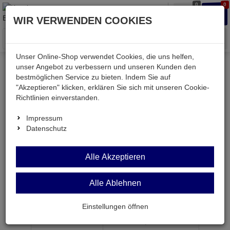
0
0
Waren
Merkzettel
Anmelden
Anmelden
WIR VERWENDEN COOKIES
aufklappen
aufkla
Menü
Unser Online-Shop verwendet Cookies, die uns helfen,
unser Angebot zu verbessern und unseren Kunden den
bestmöglichen Service zu bieten. Indem Sie auf
Weiter einkaufen
Kessler electronic
Bauteile aktiv
"Akzeptieren" klicken, erklären Sie sich mit unseren Cookie-
BCX70K
Richtlinien einverstanden.
Impressum
Datenschutz
BCX70K
Alle Akzeptieren
Transistor npn 45V 0,1A 0,3W SOT23
Alle Ablehnen
Artikel-Nummer:
502163;0
Einstellungen öffnen
ab Menge
Preis je Stück
1
0,
15
€