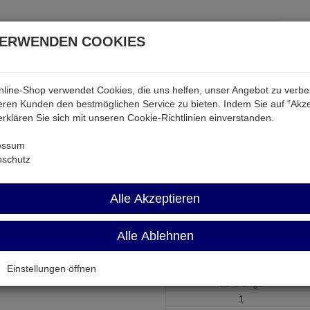
VERWENDEN COOKIES
line-Shop verwendet Cookies, die uns helfen, unser Angebot zu verb
atterien & Akkus
Audio & Video
Strom
Tab & Ph
ren Kunden den bestmöglichen Service zu bieten. Indem Sie auf "Akze
 erklären Sie sich mit unseren Cookie-Richtlinien einverstanden.
ktiv
BUV46A
essum
nschutz
BUV46A
Alle Akzeptieren
Transistor npn 450V 5,0A 70W 
Alle Ablehnen
Artikel-Nummer:
501151;0
Einstellungen öffnen
ab Menge
1