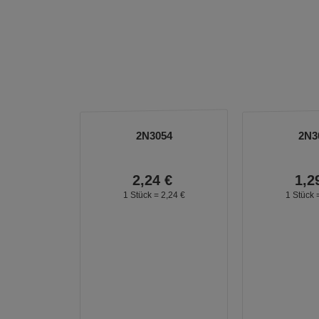
2N3054
2N3
2,
24
€
1,
2
1 Stück =
2,
24
€
1 Stück 