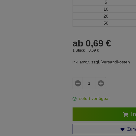
5
10
20
50
ab
0,
69
€
1 Stück =
0,
69
€
zzgl. Versandkosten
inkl. MwSt.
sofort verfügbar
In
Zum 