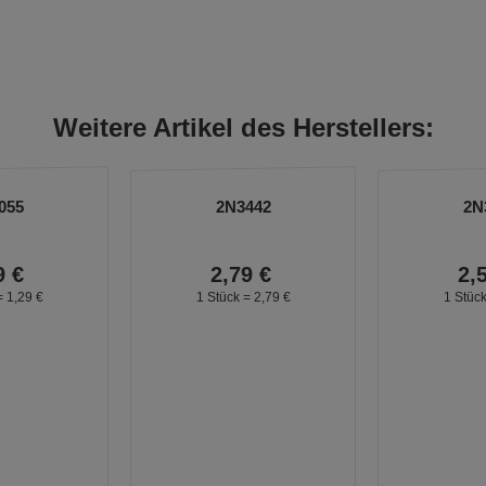
Weitere Artikel des Herstellers:
055
2N3442
2N
9
€
2,
79
€
2,
=
1,
29
€
1 Stück =
2,
79
€
1 Stüc