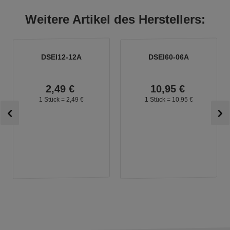
Weitere Artikel des Herstellers:
DSEI12-12A
DSEI60-06A
2,
49
€
10,
95
€
1 Stück =
2,
49
€
1 Stück =
10,
95
€