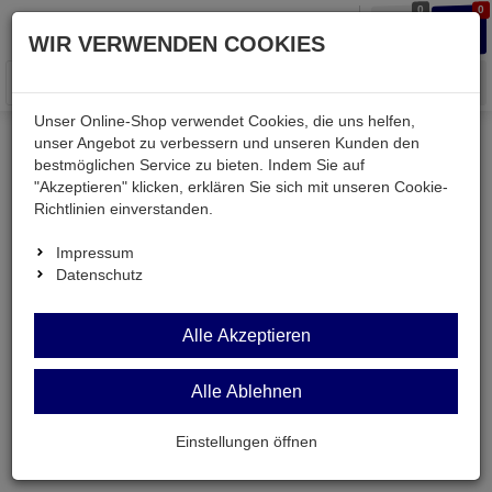
0
0
Waren
Merkzettel
Anmelden
Anmelden
WIR VERWENDEN COOKIES
aufklappen
aufkla
Menü
Unser Online-Shop verwendet Cookies, die uns helfen,
unser Angebot zu verbessern und unseren Kunden den
bestmöglichen Service zu bieten. Indem Sie auf
Weiter einkaufen
Kessler electronic
Bauteile aktiv
"Akzeptieren" klicken, erklären Sie sich mit unseren Cookie-
IXYH40N120C3
Richtlinien einverstanden.
Impressum
Datenschutz
Alle Akzeptieren
Alle Ablehnen
Einstellungen öffnen