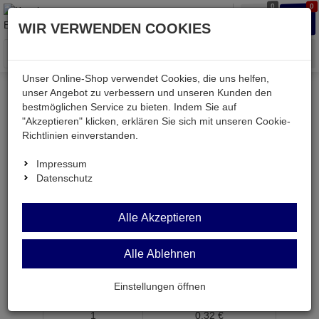
0
0
Waren
Merkzettel
Anmelden
Anmelden
WIR VERWENDEN COOKIES
aufklappen
aufkla
Menü
Unser Online-Shop verwendet Cookies, die uns helfen,
unser Angebot zu verbessern und unseren Kunden den
bestmöglichen Service zu bieten. Indem Sie auf
Weiter einkaufen
Kessler electronic
Bauteile aktiv
"Akzeptieren" klicken, erklären Sie sich mit unseren Cookie-
MMBT3904-SMD
Richtlinien einverstanden.
Impressum
Datenschutz
MMBT3904-SMD
NPN
Alle Akzeptieren
40V
0,2A 0,3W B:30-400 SOT23
Alle Ablehnen
Artikel-Nummer:
500143;0
Einstellungen öffnen
ab Menge
Preis je Stück
1
0,
32
€