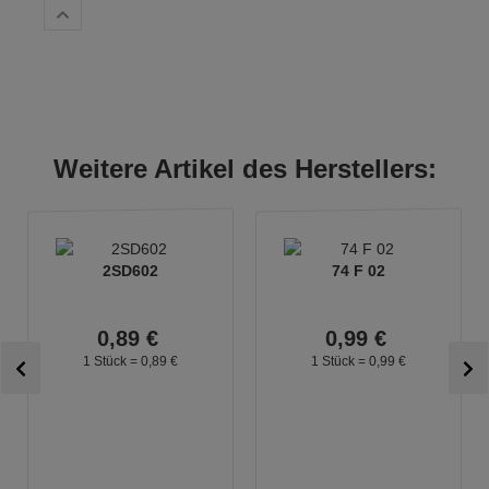
Weitere Artikel des Herstellers:
2SD602
74 F 02
0,
89
€
0,
99
€
1 Stück =
0,
89
€
1 Stück =
0,
99
€