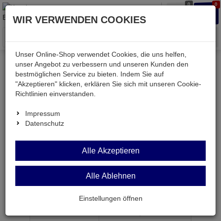
0
0
Waren
Merkzettel
Anmelden
Anmelden
WIR VERWENDEN COOKIES
aufklappen
aufkla
Menü
Unser Online-Shop verwendet Cookies, die uns helfen,
unser Angebot zu verbessern und unseren Kunden den
bestmöglichen Service zu bieten. Indem Sie auf
Weiter einkaufen
Kessler electronic
Bauteile aktiv
"Akzeptieren" klicken, erklären Sie sich mit unseren Cookie-
AC153
Richtlinien einverstanden.
Impressum
Datenschutz
AC153
Alle Akzeptieren
Datenselektor / Multiplexer 4 zu 1 DIP16
Alle Ablehnen
Artikel-Nummer:
522481;0
Einstellungen öffnen
ab Menge
Preis je Stück
1
1,
69
€