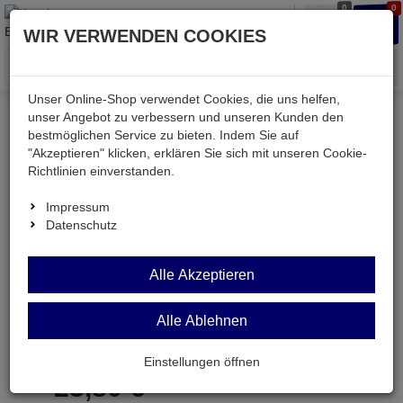
0
0
Waren
Merkzettel
Anmelden
Anmelden
WIR VERWENDEN COOKIES
aufklappen
aufkla
Menü
Unser Online-Shop verwendet Cookies, die uns helfen,
unser Angebot zu verbessern und unseren Kunden den
bestmöglichen Service zu bieten. Indem Sie auf
Weiter einkaufen
Kessler electronic
Bauteile aktiv
"Akzeptieren" klicken, erklären Sie sich mit unseren Cookie-
AD694ARZ
Richtlinien einverstanden.
Impressum
Datenschutz
AD694ARZ
Alle Akzeptieren
Stromwandler 4 ... 20mA SO16
Alle Ablehnen
Artikel-Nummer:
524022;0
Einstellungen öffnen
23,
80
€