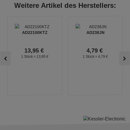
Weitere Artikel des Herstellers:
AD22100KTZ
AD238JN
13,
95
€
4,
79
€
1 Stück =
13,
95
€
1 Stück =
4,
79
€