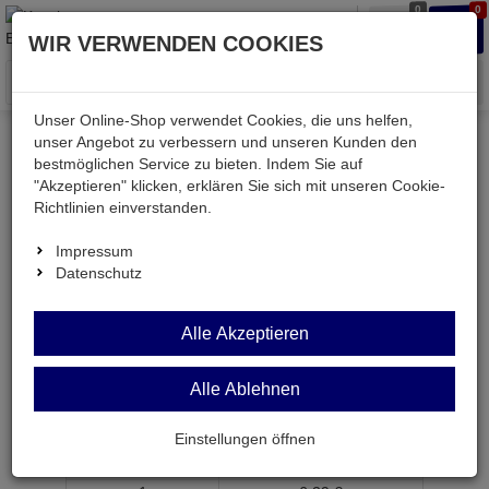
0
0
Waren
Merkzettel
Anmelden
Anmelden
WIR VERWENDEN COOKIES
aufklappen
aufkla
Menü
Unser Online-Shop verwendet Cookies, die uns helfen,
unser Angebot zu verbessern und unseren Kunden den
bestmöglichen Service zu bieten. Indem Sie auf
Weiter einkaufen
Kessler electronic
Bauteile aktiv
"Akzeptieren" klicken, erklären Sie sich mit unseren Cookie-
AD8055ARZ
Richtlinien einverstanden.
Impressum
Datenschutz
AD8055ARZ
Alle Akzeptieren
Verstärker mit Spannungs-Rückkopplung 300MHz
SO8
Alle Ablehnen
Artikel-Nummer:
524067;0
Einstellungen öffnen
ab Menge
Preis je Stück