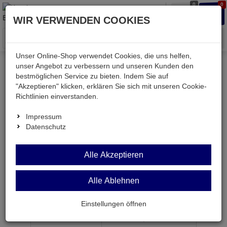
0
0
Waren
Merkzettel
Anmelden
Anmelden
WIR VERWENDEN COOKIES
aufklappen
aufkla
Menü
Unser Online-Shop verwendet Cookies, die uns helfen,
unser Angebot zu verbessern und unseren Kunden den
bestmöglichen Service zu bieten. Indem Sie auf
Weiter einkaufen
Kessler electronic
Bauteile aktiv
"Akzeptieren" klicken, erklären Sie sich mit unseren Cookie-
ALS229
Richtlinien einverstanden.
Impressum
Datenschutz
ALS229
Alle Akzeptieren
FIFO-Speicher 16x 5-Bit DIP20
Alle Ablehnen
Artikel-Nummer:
520642;0
Einstellungen öffnen
ab Menge
Preis je Stück
1
4,
98
€