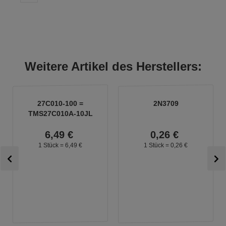
Weitere Artikel des Herstellers:
27C010-100 =
2N3709
TMS27C010A-10JL
6,
49
€
0,
26
€
1 Stück =
6,
49
€
1 Stück =
0,
26
€