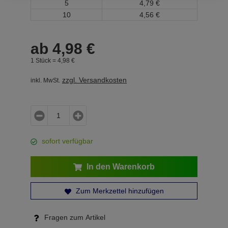
5
4,
79
€
10
4,
56
€
ab
4,
98
€
1 Stück =
4,
98
€
zzgl. Versandkosten
inkl. MwSt.
sofort verfügbar
In den Warenkorb
Zum Merkzettel hinzufügen
Fragen zum Artikel