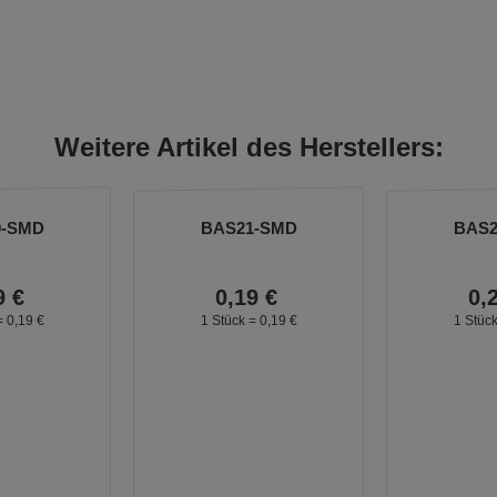
Weitere Artikel des Herstellers:
0-SMD
BAS21-SMD
BAS2
9
€
0,
19
€
0,
=
0,
19
€
1 Stück =
0,
19
€
1 Stüc