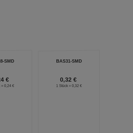
8-SMD
BAS31-SMD
24
€
0,
32
€
k =
0,
24
€
1 Stück =
0,
32
€