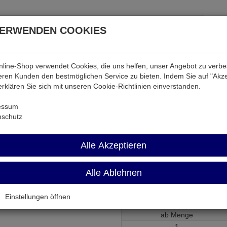
VERWENDEN COOKIES
line-Shop verwendet Cookies, die uns helfen, unser Angebot zu verb
atterien & Akkus
Audio & Video
Strom
Tab & Ph
ren Kunden den bestmöglichen Service zu bieten. Indem Sie auf "Akze
 erklären Sie sich mit unseren Cookie-Richtlinien einverstanden.
ktiv
HCT11-SMD
essum
nschutz
HCT11-SMD
Alle Akzeptieren
Alle Ablehnen
Gatter 3-fach 3 Eingänge SO14
Artikel-Nummer:
522015;0
Einstellungen öffnen
ab Menge
1