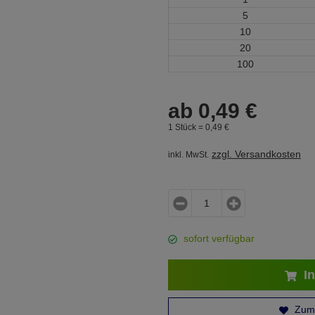
5
10
20
100
ab
0,
49
€
1 Stück =
0,
49
€
zzgl. Versandkosten
inkl. MwSt.
sofort verfügbar
In
Zum 