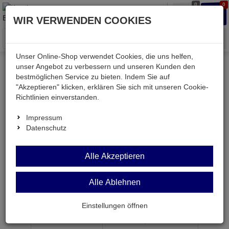
0
0
Waren
Merkzettel
Anmelden
Anmelden
WIR VERWENDEN COOKIES
aufklappen
aufkla
Menü
Unser Online-Shop verwendet Cookies, die uns helfen,
unser Angebot zu verbessern und unseren Kunden den
bestmöglichen Service zu bieten. Indem Sie auf
Weiter einkaufen
Kessler electronic
Bauteile aktiv
"Akzeptieren" klicken, erklären Sie sich mit unseren Cookie-
HCT245-SMD
Richtlinien einverstanden.
Impressum
Datenschutz
HCT245-SMD
Alle Akzeptieren
Leitungstreiber 8-Bit-Bus SO20
Alle Ablehnen
Artikel-Nummer:
522177;0
Einstellungen öffnen
ab Menge
Preis je Stück
1
0,
49
€