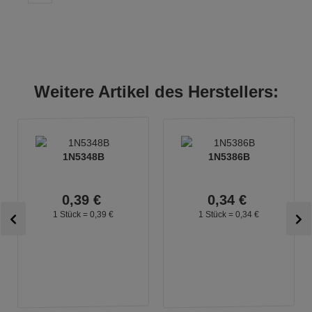
Weitere Artikel des Herstellers:
1N5348B
1N5386B
0,
39
€
0,
34
€
1 Stück =
0,
39
€
1 Stück =
0,
34
€