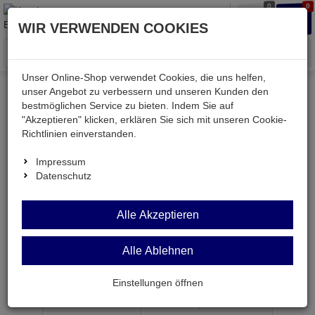
0
0
Waren
Merkzettel
Anmelden
Anmelden
WIR VERWENDEN COOKIES
aufklappen
aufkla
Menü
Unser Online-Shop verwendet Cookies, die uns helfen,
unser Angebot zu verbessern und unseren Kunden den
bestmöglichen Service zu bieten. Indem Sie auf
Weiter einkaufen
Kessler electronic
Bauteile aktiv
"Akzeptieren" klicken, erklären Sie sich mit unseren Cookie-
LS357
Richtlinien einverstanden.
Impressum
Datenschutz
LS357
Alle Akzeptieren
Datenselektor 8 zu 1 Eingangsregister DIP20
Alle Ablehnen
Artikel-Nummer:
520309;0
Einstellungen öffnen
ab Menge
Preis je Stück
1
1,
98
€