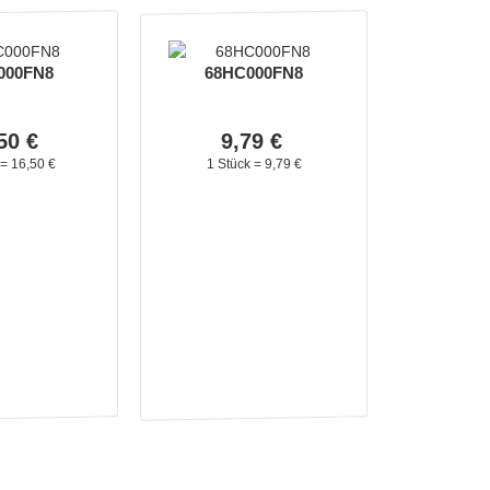
000FN8
68HC000FN8
50
€
9,
79
€
 =
16,
50
€
1 Stück =
9,
79
€