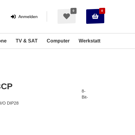
0
0
Warenkorb
Merkzettel
Anmelden
Anmelden
aufklappen
aufklappen
one
TV & SAT
Computer
Werkstatt
3CP
8-
Bit-
I/O DIP28