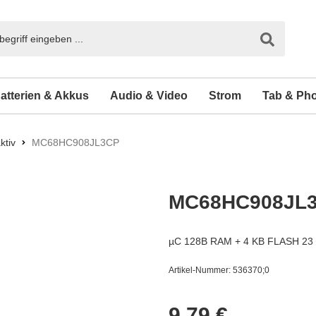
atterien & Akkus
Audio & Video
Strom
Tab & Ph
ktiv
MC68HC908JL3CP
MC68HC908JL
µC 128B RAM + 4 KB FLASH 23 
Artikel-Nummer:
536370;0
9,
79
€