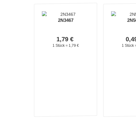
2N3467
2N5
1,
79
€
0,
4
1 Stück =
1,
79
€
1 Stück 