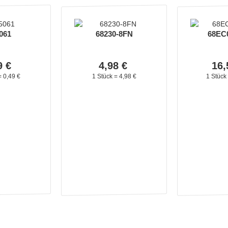
061
68230-8FN
68EC
9
€
4,
98
€
16,
=
0,
49
€
1 Stück =
4,
98
€
1 Stück