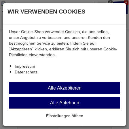
0
0
Waren
Merkzettel
Anmelden
Anmelden
WIR VERWENDEN COOKIES
aufklappen
aufkla
Menü
Unser Online-Shop verwendet Cookies, die uns helfen,
unser Angebot zu verbessern und unseren Kunden den
bestmöglichen Service zu bieten. Indem Sie auf
Weiter einkaufen
Kessler electronic
Bauteile aktiv
"Akzeptieren" klicken, erklären Sie sich mit unseren Cookie-
PIC12F683-I/P
Richtlinien einverstanden.
Impressum
Datenschutz
PIC12F683-I/P
Alle Akzeptieren
2Kx14 Flash 6I/O 20MHz DIP8
Alle Ablehnen
Artikel-Nummer:
537000;0
Einstellungen öffnen
ab Menge
Preis je Stück
1
2,
79
€