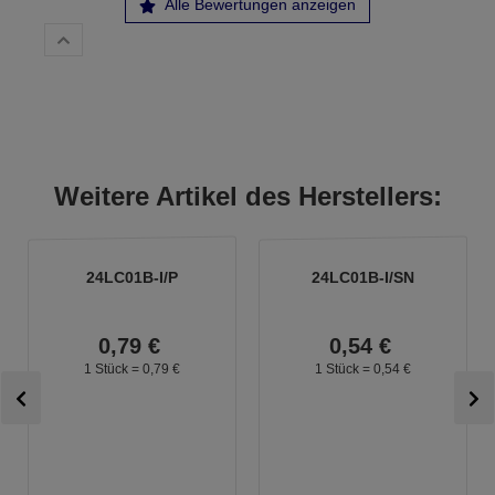
Alle Bewertungen anzeigen
Weitere Artikel des Herstellers:
24LC01B-I/P
24LC01B-I/SN
0,
79
€
0,
54
€
1 Stück =
0,
79
€
1 Stück =
0,
54
€