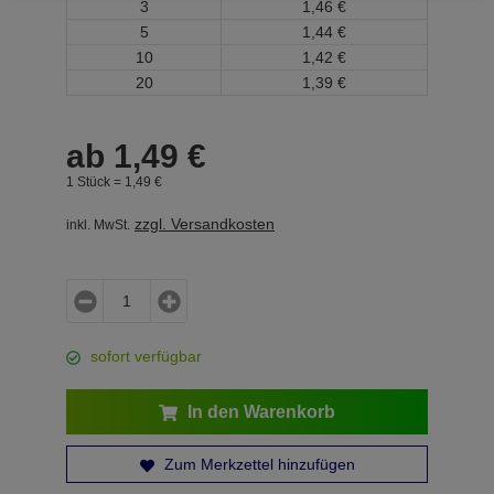
3
1,
46
€
5
1,
44
€
10
1,
42
€
20
1,
39
€
ab
1,
49
€
1 Stück =
1,
49
€
zzgl. Versandkosten
inkl. MwSt.
sofort verfügbar
In den Warenkorb
Zum Merkzettel hinzufügen