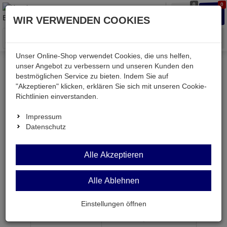
0
0
Waren
Merkzettel
Anmelden
Anmelden
WIR VERWENDEN COOKIES
aufklappen
aufkla
Menü
Unser Online-Shop verwendet Cookies, die uns helfen,
unser Angebot zu verbessern und unseren Kunden den
bestmöglichen Service zu bieten. Indem Sie auf
Weiter einkaufen
Kessler electronic
Bauteile aktiv
"Akzeptieren" klicken, erklären Sie sich mit unseren Cookie-
SN65HVD230D
Richtlinien einverstanden.
Impressum
Datenschutz
SN65HVD230D
CAN
Alle Akzeptieren
Transceiver 3,3V 1MBit/s SO8
Alle Ablehnen
Artikel-Nummer:
537870;0
Einstellungen öffnen
ab Menge
Preis je Stück
1
1,
49
€