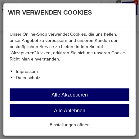
0
0
Waren
Merkzettel
Anmelden
Anmelden
WIR VERWENDEN COOKIES
aufklappen
aufkla
Menü
Unser Online-Shop verwendet Cookies, die uns helfen,
unser Angebot zu verbessern und unseren Kunden den
bestmöglichen Service zu bieten. Indem Sie auf
Weiter einkaufen
Kessler electronic
Bauteile aktiv
"Akzeptieren" klicken, erklären Sie sich mit unseren Cookie-
27C020-55-PLCC
Richtlinien einverstanden.
Impressum
Datenschutz
27C020-55-PLCC
Alle Akzeptieren
PROM 256 Kx8 55ns CMOS PLCC32
Alle Ablehnen
Artikel-Nummer:
539587;0
Einstellungen öffnen
ab Menge
Preis je Stück
1
7,
99
€