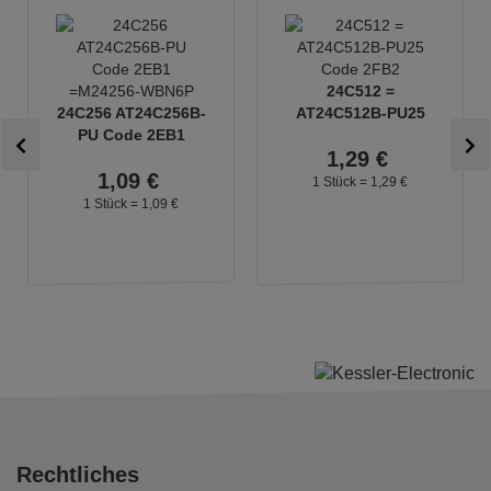
24C512 =
24C256 AT24C256B-
AT24C512B-PU25
PU Code 2EB1
Code 2FB2
1,
29
€
=M24256-WBN6P
1,
09
€
1 Stück =
1,
29
€
1 Stück =
1,
09
€
Rechtliches