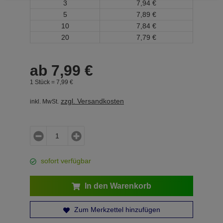
3
7,
94
€
5
7,
89
€
10
7,
84
€
20
7,
79
€
ab
7,
99
€
1 Stück =
7,
99
€
zzgl. Versandkosten
inkl. MwSt.
sofort verfügbar
In den Warenkorb
Zum Merkzettel hinzufügen