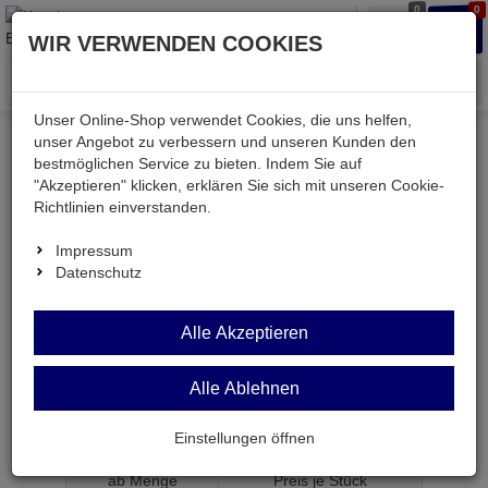
0
0
Waren
Merkzettel
Anmelden
Anmelden
WIR VERWENDEN COOKIES
aufklappen
aufkla
Menü
Unser Online-Shop verwendet Cookies, die uns helfen,
unser Angebot zu verbessern und unseren Kunden den
bestmöglichen Service zu bieten. Indem Sie auf
Weiter einkaufen
Kessler electronic
Bauteile aktiv
"Akzeptieren" klicken, erklären Sie sich mit unseren Cookie-
24C04-SMD = M24C04-WMN6P
Richtlinien einverstanden.
Impressum
Datenschutz
24C04-SMD =
Alle Akzeptieren
M24C04-WMN6P
Alle Ablehnen
EEPROM 512 x 8 Bit seriell SO8
Artikel-Nummer:
539655;0
Einstellungen öffnen
ab Menge
Preis je Stück