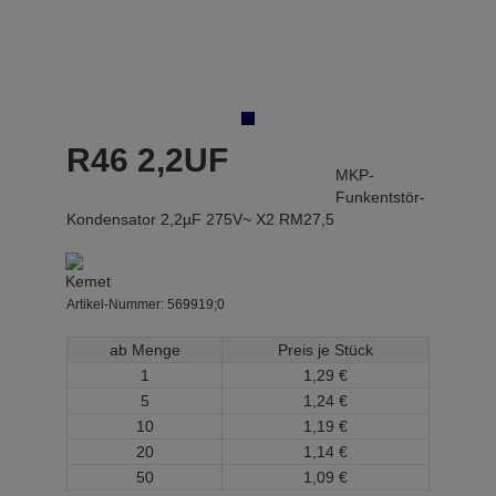
R46 2,2UF
MKP-
Funkentstör-
Kondensator 2,2µF 275V~ X2 RM27,5
Artikel-Nummer:
569919;0
ab Menge
Preis je Stück
1
1,
29
€
5
1,
24
€
10
1,
19
€
20
1,
14
€
50
1,
09
€