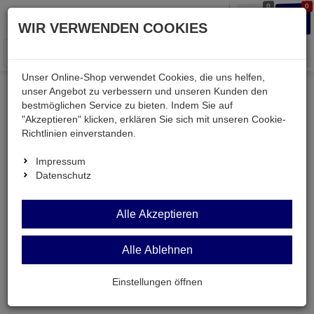
0
0
Waren
Merkzettel
Anmelden
Anmelden
WIR VERWENDEN COOKIES
aufklappen
aufkla
Menü
Unser Online-Shop verwendet Cookies, die uns helfen,
unser Angebot zu verbessern und unseren Kunden den
bestmöglichen Service zu bieten. Indem Sie auf
Weiter einkaufen
Kessler electronic
passiv
"Akzeptieren" klicken, erklären Sie sich mit unseren Cookie-
Kondensatoren
R46 2,2UF
Richtlinien einverstanden.
Impressum
Datenschutz
Alle Akzeptieren
Alle Ablehnen
Einstellungen öffnen