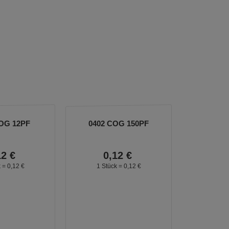
OG 12PF
0402 COG 150PF
12
€
0,
12
€
k =
0,
12
€
1 Stück =
0,
12
€