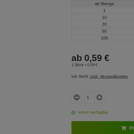
ab Menge
1
10
20
50
100
ab
0,
59
€
1 Stück =
0,
59
€
zzgl. Versandkosten
inkl. MwSt.
sofort verfügbar
In