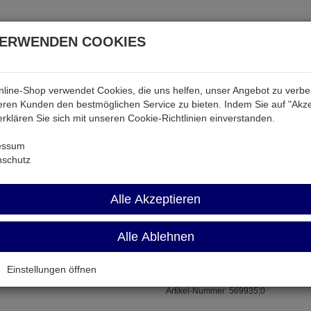
VERWENDEN COOKIES
line-Shop verwendet Cookies, die uns helfen, unser Angebot zu verb
atterien & Akkus
Audio & Video
Strom
Tab & Ph
ren Kunden den bestmöglichen Service zu bieten. Indem Sie auf "Akze
 erklären Sie sich mit unseren Cookie-Richtlinien einverstanden.
Kondensatoren
R49 220NF
essum
nschutz
R49 220NF
Alle Akzeptieren
Alle Ablehnen
Kondensator 220nF 310V~ X1 R
Einstellungen öffnen
Artikel-Nummer:
569935;0