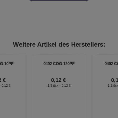
Weitere Artikel des Herstellers:
OG 10PF
0402 COG 120PF
0402 C
2
€
0,
12
€
0,
=
0,
12
€
1 Stück =
0,
12
€
1 Stüc