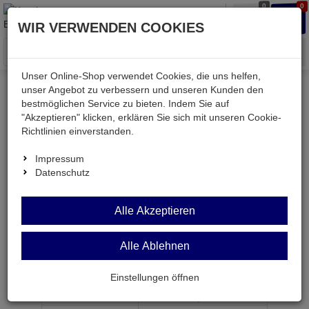
0
0
Waren
Merkzettel
Anmelden
Anmelden
WIR VERWENDEN COOKIES
aufklappen
aufkla
Menü
Unser Online-Shop verwendet Cookies, die uns helfen,
unser Angebot zu verbessern und unseren Kunden den
bestmöglichen Service zu bieten. Indem Sie auf
Weiter einkaufen
Kessler electronic
Bauteile aktiv
"Akzeptieren" klicken, erklären Sie sich mit unseren Cookie-
DEM16102SYH-PY
Richtlinien einverstanden.
Impressum
Datenschutz
DEM16102SYH-PY
Alle Akzeptieren
LCD-Modul 16-st. 1-zeilig STN gelb LED-Hint.
Alle Ablehnen
Artikel-Nummer:
514258;0
Einstellungen öffnen
ab Menge
Preis je Stück
1
15,
50
€