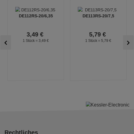
DE112RS-20/6,35
DE113RS-20/7,5
3,
49
€
5,
79
€
1 Stück =
3,
49
€
1 Stück =
5,
79
€
Rechtliches