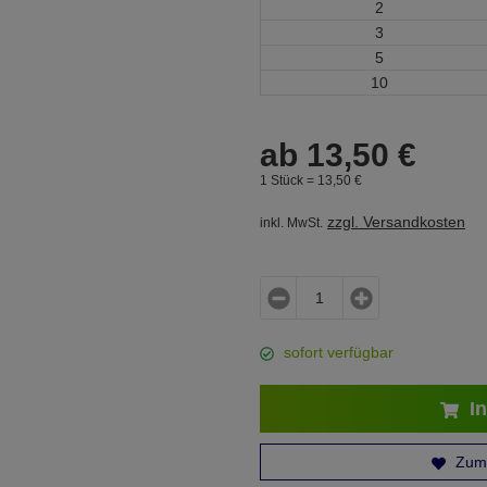
2
3
5
10
ab
13,
50
€
1 Stück =
13,
50
€
zzgl. Versandkosten
inkl. MwSt.
sofort verfügbar
In
Zum 