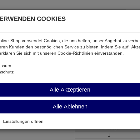
VERWENDEN COOKIES
line-Shop verwendet Cookies, die uns helfen, unser Angebot zu verb
atterien & Akkus
Audio & Video
Strom
Tab & Ph
ren Kunden den bestmöglichen Service zu bieten. Indem Sie auf "Akze
 erklären Sie sich mit unseren Cookie-Richtlinien einverstanden.
ktiv
DEM16217SYH-LY
essum
nschutz
DEM16217SYH-
Alle Akzeptieren
LCD-Modul 16-st. 2-zeilig STN g
Alle Ablehnen
Artikel-Nummer:
514265;0
Einstellungen öffnen
ab Menge
1