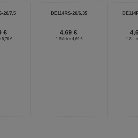
-20/7,5
DE114RS-20/6,35
DE114R
9
€
4,
69
€
4,
=
5,
79
€
1 Stück =
4,
69
€
1 Stüc