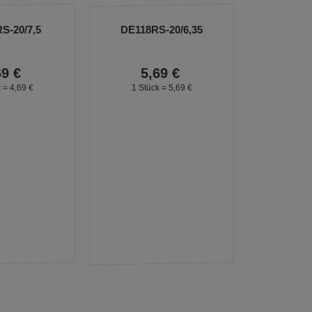
S-20/7,5
DE118RS-20/6,35
69
€
5,
69
€
k =
4,
69
€
1 Stück =
5,
69
€