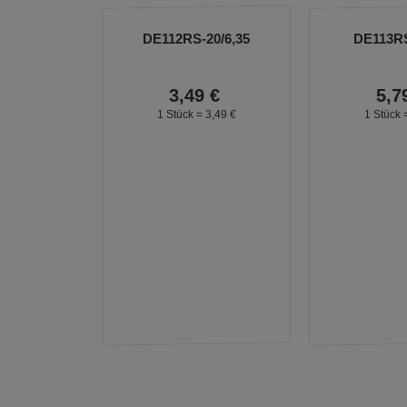
DE112RS-20/6,35
DE113RS
3,
49
€
5,
7
1 Stück =
3,
49
€
1 Stück 