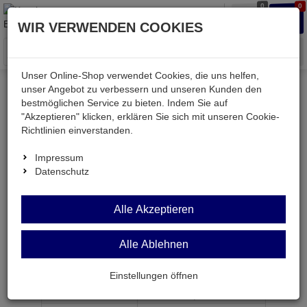
0
0
Waren
Merkzettel
Anmelden
Anmelden
WIR VERWENDEN COOKIES
aufklappen
aufkla
Menü
Unser Online-Shop verwendet Cookies, die uns helfen,
unser Angebot zu verbessern und unseren Kunden den
bestmöglichen Service zu bieten. Indem Sie auf
Weiter einkaufen
Kessler electronic
Bauteile aktiv
"Akzeptieren" klicken, erklären Sie sich mit unseren Cookie-
ELPT204-6C
Richtlinien einverstanden.
Impressum
Datenschutz
ELPT204-6C
Alle Akzeptieren
FotoTransistor 980 nm 30V 0,7mA klar ø3mm
Alle Ablehnen
Artikel-Nummer:
514494;0
Einstellungen öffnen
ab Menge
Preis je Stück
1
0,
49
€