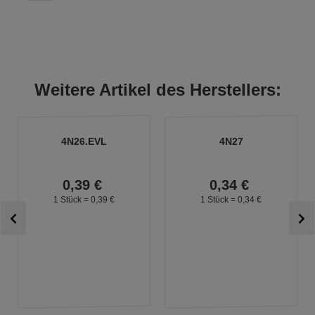
Weitere Artikel des Herstellers:
4N26.EVL
4N27
0,
39
€
0,
34
€
1 Stück =
0,
39
€
1 Stück =
0,
34
€