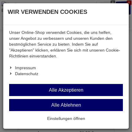
0
0
Waren
Merkzettel
Anmelden
Anmelden
WIR VERWENDEN COOKIES
aufklappen
aufkla
Menü
Unser Online-Shop verwendet Cookies, die uns helfen,
unser Angebot zu verbessern und unseren Kunden den
bestmöglichen Service zu bieten. Indem Sie auf
Weiter einkaufen
Kessler electronic
passiv
Lüfter
"Akzeptieren" klicken, erklären Sie sich mit unseren Cookie-
A2179HBT-TC
Richtlinien einverstanden.
Impressum
Datenschutz
A2179HBT-TC
Alle Akzeptieren
Axial-Lüfter 176x176x89mm 230V~ 535m³/h
2800U/min
Alle Ablehnen
Artikel-Nummer:
661630;0
Einstellungen öffnen
ab Menge
Preis je Stück