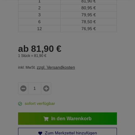
1
81,
90
€
2
80,
95
€
3
79,
95
€
6
78,
50
€
12
76,
95
€
ab
81,
90
€
1 Stück =
81,
90
€
zzgl. Versandkosten
inkl. MwSt.
sofort verfügbar
In den Warenkorb
Zum Merkzettel hinzufügen