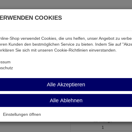
VERWENDEN COOKIES
line-Shop verwendet Cookies, die uns helfen, unser Angebot zu verb
atterien & Akkus
Audio & Video
Strom
Tab & Ph
ren Kunden den bestmöglichen Service zu bieten. Indem Sie auf "Akze
 erklären Sie sich mit unseren Cookie-Richtlinien einverstanden.
ch
FSKKM 0,315A
essum
nschutz
FSKKM 0,315A
Alle Akzeptieren
Print-Sicherung 315mA mitteltr
Alle Ablehnen
Artikel-Nummer:
580474;0
Einstellungen öffnen
ab Menge
1