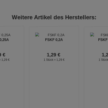
Weitere Artikel des Herstellers:
0,25A
FSKF 0,2A
FSKF 
9
€
1,
29
€
1,
=
1,
29
€
1 Stück =
1,
29
€
1 Stüc