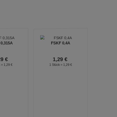
0,315A
FSKF 0,4A
29
€
1,
29
€
k =
1,
29
€
1 Stück =
1,
29
€