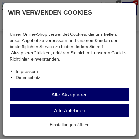
0
0
Waren
Merkzettel
Anmelden
Anmelden
WIR VERWENDEN COOKIES
aufklappen
aufkla
Menü
Unser Online-Shop verwendet Cookies, die uns helfen,
unser Angebot zu verbessern und unseren Kunden den
bestmöglichen Service zu bieten. Indem Sie auf
Weiter einkaufen
Kessler electronic
mechanisch
"Akzeptieren" klicken, erklären Sie sich mit unseren Cookie-
FSUF 8A
Richtlinien einverstanden.
Impressum
Datenschutz
FSUF 8A
Alle Akzeptieren
Sicherung 8,0A flink 6,3x32mm 250V~
Alle Ablehnen
Artikel-Nummer:
580253;0
Einstellungen öffnen
ab Menge
Preis je Stück
1
0,
64
€