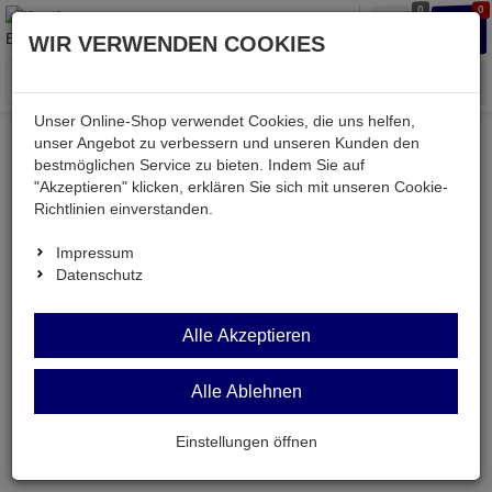
0
0
Waren
Merkzettel
Anmelden
Anmelden
WIR VERWENDEN COOKIES
aufklappen
aufkla
Menü
Unser Online-Shop verwendet Cookies, die uns helfen,
unser Angebot zu verbessern und unseren Kunden den
bestmöglichen Service zu bieten. Indem Sie auf
Weiter einkaufen
Kessler electronic
passiv
Lüfter
"Akzeptieren" klicken, erklären Sie sich mit unseren Cookie-
HA60151V4-1000U-A99
Richtlinien einverstanden.
Impressum
Datenschutz
HA60151V4-1000U-
Alle Akzeptieren
A99
Alle Ablehnen
Lüfter 60x60x15mm 12V= 21,57m³/h 14,5dBA
2200U/min
Einstellungen öffnen
Artikel-Nummer:
611608;0