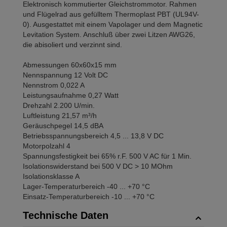
Elektronisch kommutierter Gleichstrommotor. Rahmen
und Flügelrad aus gefülltem Thermoplast PBT (UL94V-
0). Ausgestattet mit einem Vapolager und dem Magnetic
Levitation System. Anschluß über zwei Litzen AWG26,
die abisoliert und verzinnt sind.
Abmessungen 60x60x15 mm
Nennspannung 12 Volt DC
Nennstrom 0,022 A
Leistungsaufnahme 0,27 Watt
Drehzahl 2.200 U/min.
Luftleistung 21,57 m³/h
Geräuschpegel 14,5 dBA
Betriebsspannungsbereich 4,5 ... 13,8 V DC
Motorpolzahl 4
Spannungsfestigkeit bei 65% r.F. 500 V AC für 1 Min.
Isolationswiderstand bei 500 V DC > 10 MOhm
Isolationsklasse A
Lager-Temperaturbereich -40 ... +70 °C
Einsatz-Temperaturbereich -10 ... +70 °C
Technische Daten