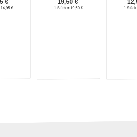
5
€
19,
50
€
12,
=
14,
95
€
1 Stück =
19,
50
€
1 Stück