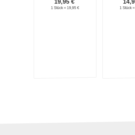
19,
95
€
14,
9
1 Stück =
19,
95
€
1 Stück 