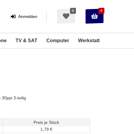
0
0
Warenkorb
Merkzettel
Anmelden
Anmelden
aufklappen
aufklappen
one
TV & SAT
Computer
Werkstatt
30ppi 3-teilig
Preis je Stück
1,
79
€