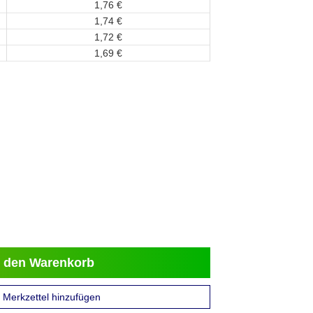
1,
76
€
1,
74
€
1,
72
€
1,
69
€
 den Warenkorb
Merkzettel hinzufügen