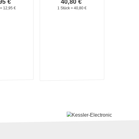
95
€
40,
80
€
 =
12,
95
€
1 Stück =
40,
80
€