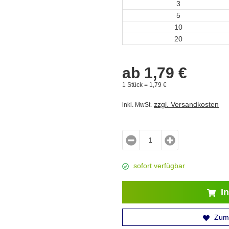
3
5
10
20
ab
1,
79
€
1 Stück =
1,
79
€
zzgl. Versandkosten
inkl. MwSt.
sofort verfügbar
In
Zum 