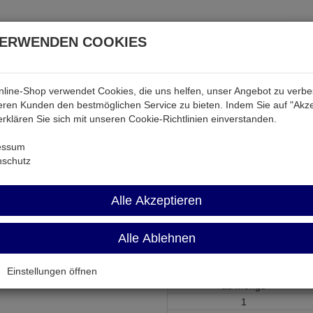
VERWENDEN COOKIES
line-Shop verwendet Cookies, die uns helfen, unser Angebot zu verb
atterien & Akkus
Audio & Video
Strom
Tab & Ph
ren Kunden den bestmöglichen Service zu bieten. Indem Sie auf "Akze
 erklären Sie sich mit unseren Cookie-Richtlinien einverstanden.
ch
LSSW2
essum
nschutz
LSSW2
Alle Akzeptieren
Lautsprecher-Stecker schraubba
Alle Ablehnen
Artikel-Nummer:
600682;0
Einstellungen öffnen
ab Menge
1