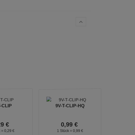
T-CLIP
9V-T-CLIP-HQ
29
€
0,
99
€
k =
0,
29
€
1 Stück =
0,
99
€