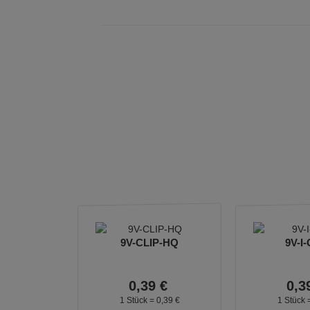
9V-CLIP-HQ
9V-I-
0,
39
€
0,
3
1 Stück =
0,
39
€
1 Stück 