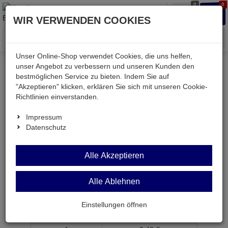
0
0
Waren
Merkzettel
Anmelden
Anmelden
WIR VERWENDEN COOKIES
aufklappen
aufkla
Menü
Unser Online-Shop verwendet Cookies, die uns helfen,
unser Angebot zu verbessern und unseren Kunden den
bestmöglichen Service zu bieten. Indem Sie auf
Weiter einkaufen
Kessler electronic
mechanisch
"Akzeptieren" klicken, erklären Sie sich mit unseren Cookie-
MEB4-4
Richtlinien einverstanden.
Impressum
Datenschutz
MEB4-4
Alle Akzeptieren
Western-Einbaubuchse 4/4-pol. RJ14 snap
in+Kabel
Alle Ablehnen
Artikel-Nummer:
607551;0
Einstellungen öffnen
ab Menge
Preis je Stück