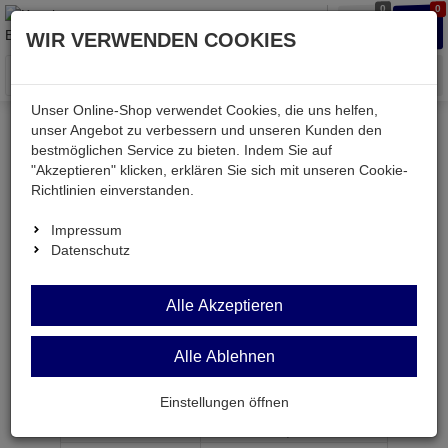
0
0
Waren
Merkzettel
Anmelden
Anmelden
WIR VERWENDEN COOKIES
aufklappen
aufkla
Menü
Unser Online-Shop verwendet Cookies, die uns helfen,
unser Angebot zu verbessern und unseren Kunden den
bestmöglichen Service zu bieten. Indem Sie auf
Weiter einkaufen
Kessler electronic
mechanisch
"Akzeptieren" klicken, erklären Sie sich mit unseren Cookie-
SPCM3
Richtlinien einverstanden.
Impressum
Datenschutz
SPCM3
Alle Akzeptieren
Mutter M3 Kunststoff (Polykarbonat)
Alle Ablehnen
Artikel-Nummer:
622171;0
Einstellungen öffnen
ab Menge
Preis je Stück
1
10,
80
€