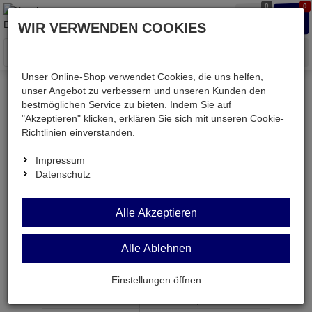
0
0
Waren
Merkzettel
Anmelden
Anmelden
WIR VERWENDEN COOKIES
aufklappen
aufkla
Menü
Unser Online-Shop verwendet Cookies, die uns helfen,
unser Angebot zu verbessern und unseren Kunden den
bestmöglichen Service zu bieten. Indem Sie auf
Weiter einkaufen
Kessler electronic
mechanisch
"Akzeptieren" klicken, erklären Sie sich mit unseren Cookie-
ST 2,5A
Richtlinien einverstanden.
Impressum
Datenschutz
ST 2,5A
Alle Akzeptieren
SMD-Kleinstsicherung 2,5A träge 6,1x2,6x2,6mm
Alle Ablehnen
Artikel-Nummer:
581084;0
Einstellungen öffnen
ab Menge
Preis je Stück
1
1,
69
€