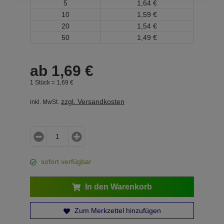
5
1,
64
€
10
1,
59
€
20
1,
54
€
50
1,
49
€
ab
1,
69
€
1 Stück =
1,
69
€
zzgl. Versandkosten
inkl. MwSt.
sofort verfügbar
In den Warenkorb
Zum Merkzettel hinzufügen