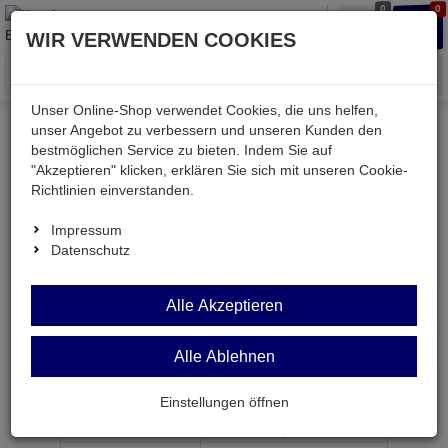
0
0
Waren
Merkzettel
Anmelden
Anmelden
WIR VERWENDEN COOKIES
aufklappen
aufkla
Menü
Unser Online-Shop verwendet Cookies, die uns helfen,
unser Angebot zu verbessern und unseren Kunden den
bestmöglichen Service zu bieten. Indem Sie auf
Weiter einkaufen
Kessler electronic
mechanisch
"Akzeptieren" klicken, erklären Sie sich mit unseren Cookie-
TAE6F-K
Richtlinien einverstanden.
Impressum
Datenschutz
TAE6F-K
Alle Akzeptieren
TAE-Telefon-Kupplung 6-pol. F-kodiert
Alle Ablehnen
Artikel-Nummer:
608281;0
Einstellungen öffnen
ab Menge
Preis je Stück
1
1,
69
€